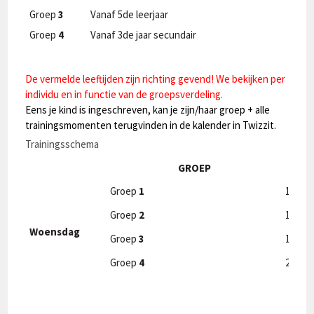
Groep
3
Vanaf 5de leerjaar
Groep
4
Vanaf 3de jaar secundair
De vermelde leeftijden zijn richting gevend! We bekijken per
individu en in functie van de groepsverdeling.
Eens je kind is ingeschreven, kan je zijn/haar groep + alle
trainingsmomenten terugvinden in de kalender in Twizzit.
Trainingsschema
GROEP
VA
Groep
1
17 u 0
Groep
2
18 u 0
Woensdag
Groep
3
19 u 0
Groep
4
20 u 0