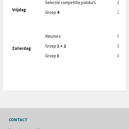
Selectie competitie judoka’s
19 u 0
Vrijdag
Groep
4
20 u 0
Kleuters
9 u 30
Groep
1 + 2
10 u 3
Zaterdag
Groep
3
11 u 3
CONTACT